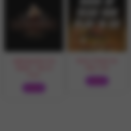
Lightning Dice Live
Book of Dead van
Spelen – Tips en
Play ‘n Go
Trucs.
Speel
Speel