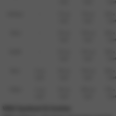
inzet
inzet
inze
Antilope
–
10 x je
50 x je
250 x 
inzet
inzet
inze
Zebra
–
20 x je
100 x je
400 x 
inzet
inzet
inze
Giraffe
–
30 x je
125 x je
500 x 
inzet
inzet
inze
Bison
4 x je
40 x je
150 x je
600 x 
inzet
inzet
inzet
inze
Olifant
6 x je
50 x je
250 x je
750 x 
inzet
inzet
inzet
inze
Wild Symbool & Scatter