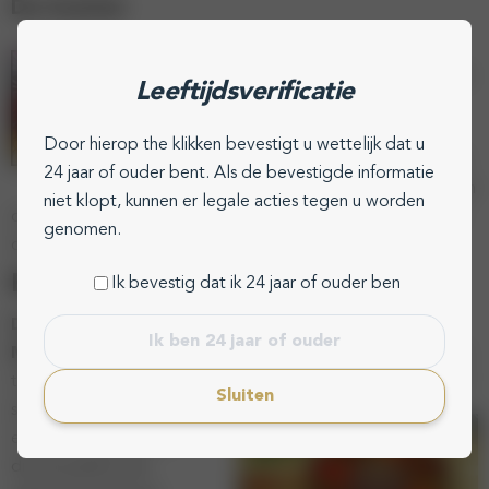
De Scatter
De aap met hoofdband zorgt voor
gratis spins. Als scatter hoeft hij niet op
Leeftijdsverificatie
een van de winstlijnen te verschijnen.
Als de aap verschijnt op een van de
Door hierop the klikken bevestigt u wettelijk dat u
rollen worden je free spins uitgekeerd.
24 jaar of ouder bent. Als de bevestigde informatie
Hoe meer aapjes, hoe meer spins je kan
niet klopt, kunnen er legale acties tegen u worden
ontvangen. Dit scatter symbool kan niet vervangen worden
genomen.
door een wildsymbool.
Bonusspel en progressieve jackpot
Ik bevestig dat ik 24 jaar of ouder ben
De
progressieve jackpot
is het bonusspel in Mega
Ik ben 24 jaar of ouder
Moolah
. Er zijn vier verschillende jackpots te winnen. Om ze
te kunnen winnen moet je een spel binnen het eigenlijke spel
Sluiten
spelen. En gezien de
extreem hoge winsten
die de jackpot kan