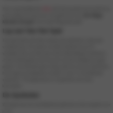
Het is opmerkelijk dat
slots
die heel populair zijn meestal vrij
eenvoudig van opzet zijn. Dit geldt ook voor
het Mega
Moolah slotspel.
Hoe werkt Mega Moolah?
Lay-out Van Het Spel
Het spel heeft vijf rollen waarop de symbolen in drie rijen
verdeeld zijn. De winsten worden berekend over 25
winstlijnen die van links naar rechts uitbetalingen berekenen.
Je kan zelf bepalen met hoeveel van die winstlijnen je gaat
spelen. Het behoeft geen uitleg, dat hoe meer je selecteert,
hoe hoger je winstkansen worden. Er zijn 12 verschillende
symbolen. 10 traditionele en 2 symbolen met extra
kenmerken.
De Symbolen
We lijsten hier de verschillende symbolen en hun waarde voor
je op.