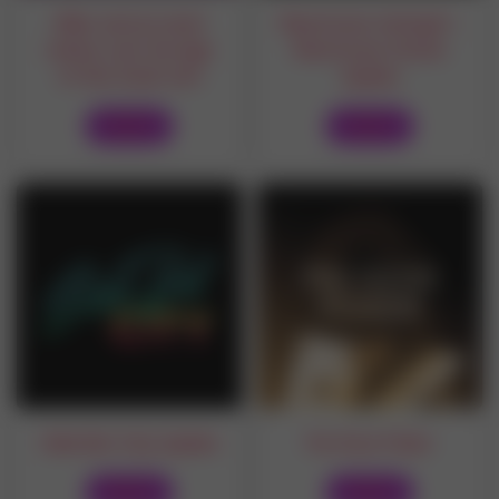
Alles wat je moet
Reactoonz slotspel –
weten over de Age
Reactoonz Gratis
of the Gods slot
Spelen
Speel
Speel
Side Bet City Spelen
Pai Gow Poker
Speel
Speel