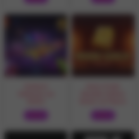
Starburst
Book of Gold
Gokkasten van
Klassieke Gokkast
NetEnt
Review van Playson
Speel
Speel