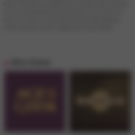
casino’s. Het spel is en blijft immens populair. Als je eenmaal
weet wat de symbolen kunnen ben je er op een wip mee
weg. Het is niet voor niets dat producent Microgaming
zoveel varianten van het originele spel online bracht.
More Games