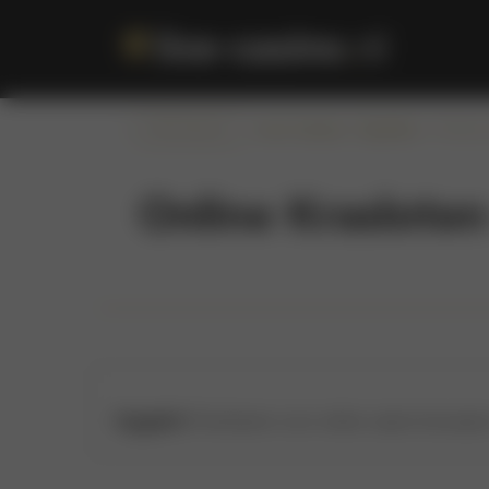
Live Casino
Spellen
Online
Ad Disclosure
Online Krasloten
Opgelet!
Deelname voor online casino bonussen