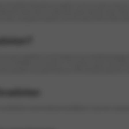
et allerlei informatie over spelen in een live casino moet je er
 altijd zelf moeten doen en daar heb je geen hulp bij nodig. Daar
e casino ook gewoon spelen in een live casino als het online casi
sloten?
Op een groot gedeelte van het kaartje zit een zilverkleurig laag
 om te ontdekken wat eronder zit. Om geld te winnen met krasl
este gevallen win je geld wanneer je drie dezelfde symbolen of
krasloten
jk verschillende soorten krasloten beschikbaar. Er zijn twee cat