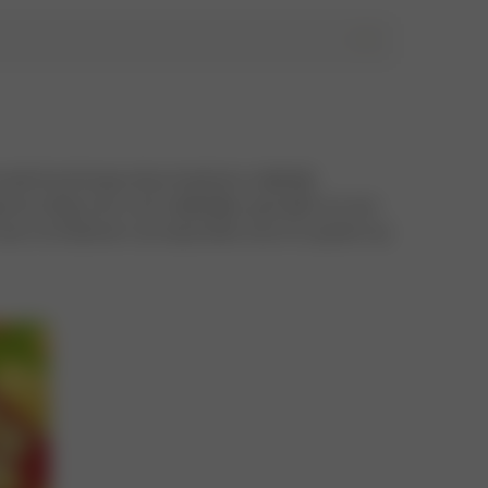
[
]
arkt bij de kassa deze krasloten makkelijk
enwoordig is het veel makkelijker gemaakt om een
 aan om krasloten van duizenden euro’s te spelen op