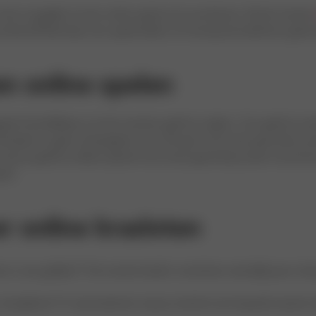
 het mogelijk om het online gratis uit te proberen. Bij de meest
voorbeeld klavertje vier, spaarvarken of monopoly krasloten grati
en online spelen
tegieën beschikbaar om het meeste geld te maken. Om geld te winn
estaan er geen strategieën voor dit spel. Dit is het geval bij zow
 met je geld en alleen speelt met extra geld dat je kunt veroorlo
elt.
r online krasloten
n is van gokken? Het eerste kraslot verscheen namelijk pas in de 
t verwijderen? Er zijn krasloten waar je slechts een beperkt aantal