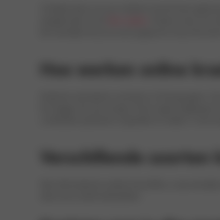
Ondanks dat je op een website terecht bent gekomen m
aangeboden in een
live casino
. Krassen zal je toch
kan namelijk met je account gegevens van je favoriet
Hoe werken online kra
Krasloten zijn kaarten van karton of stevig papier. 
het laagje met een muntje of hun nagel wegkrassen
combinatie symbolen of getallen te maken. In de me
Verschillende soorten 
Niet alle krasloten werken hetzelfde, er zijn nameli
deze wat verder behandelen.