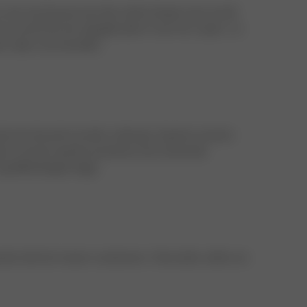
 wel van bewust zijn dat online krassen niet wordt
om wordt dit niet aangeboden in een live casino. Je
no daar over beschikt.
je dat de inhoudt eronder verbergt. Spelers moeten
oten moeten spelers proberen een winnende
 geldbedragen krijgt.
egorieën die het meest voorkomen. Hieronder zullen we