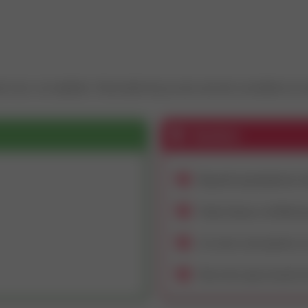
 ook voor- en nadelen. Hieronder kun je zien wat de voordelen en 
Nadelen
Beperkt spelaanbod, al
Daily drops is willeke
Je moet veel spelen o
Niet elk casino biedt