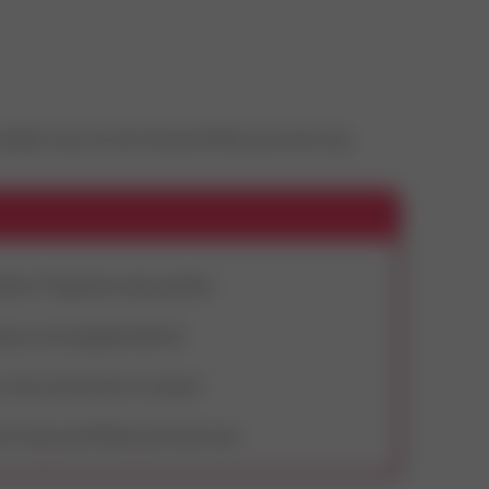
nadelen zijn van de Drops & Wins promotie zijn.
leen Pragmatic play spellen
urig en niet gegarandeerd
m de toernooien te winnen
 de Drops and Wins promotie aan