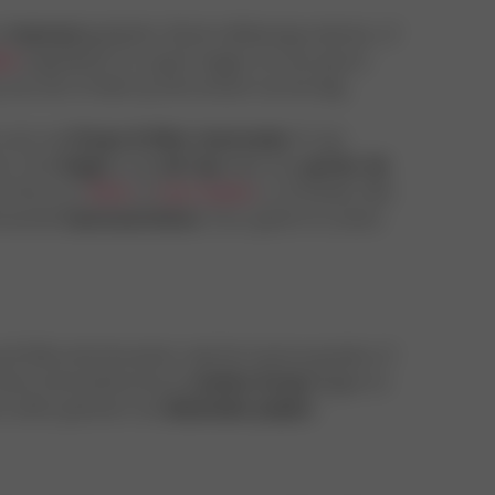
n
toernooi
gedeelte. Bij de willekeurige selectie, of
len
uitgedeeld. Er is geen trigger om een prijs te
p een slot of tafel op elk moment van de dag.
 vorm van
Drops & Wins toernooien
. Er zijn
zen. Hoe
hoger
je aan
de top
staat, hoe
groter de
 of het nu in
Slots
of
Live Casino
is. Ze bieden elke
cteerde
toernooicriteria
. Door geld in te zetten
s & Wins slots bevatten vaak de meest populaire of
n deze slotmachines kun je
random Drops
krijgen en
s zullen genieten van
duizenden prijzen
.