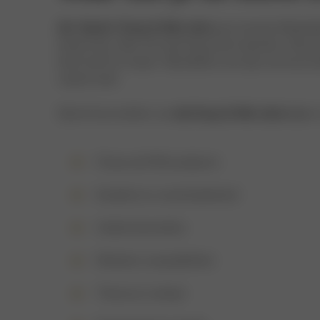
De ‘beste' Drop & Win slots
zijn meestal afhanke
kansen kan zeker de stemming doen kantelen. Wij zijn
kans hoeft te missen. Wij hebben een lijst met beoo
waard vindt.
Bij het beoordelen van
de Drop & Win slots
kijken
Drops and Wins jackpots
Kwaliteit en verscheidenheid
Unieke kenmerken
Mobiele compatibiliteit
Thema en verhaal