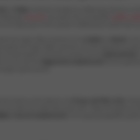
tie
in
2 delen
verdeeld, namelijk een willekeurige selectie en ee
illekeurige
bonussen
aan spelers die op bepaalde
spellen spe
an de dag winnen als het systeem willekeurig een speler kiest o
elers het tegen elkaar opnemen om de
prijzen
te
winnen
in de
 spelers het tegen elkaar opnemen voor de toppositie en prij
en als doel spelers te belonen op basis van hun
spelresultaten
,
en op de real-time
bijgewerkte leaderboards
met hun gesele
tvangen spelers punten.
n kunt winnen en één daarvan is de
Drops and Wins slots
. Drop
 je zult zeker iets vinden dat je leuk vindt. Tijdens het spelen va
ijkse toernooi leaderboards
. De hoogst gerangschikte speler