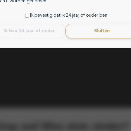
en u worden genomen.
Ik bevestig dat ik 24 jaar of ouder ben
Ik ben 24 jaar of ouder
Sluiten
Drop and Wins slots vinden?