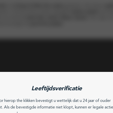
tie
is de
Drops & Wins live casino
gedeelte. Hier kunnen
spe
pelen. Ook hier kunnen spelers dagelijks
random prijzen
ontvan
er ze minimaal
twee keer achter elkaar winnen
. Hoe vaker ze
ard ontvangen de
grootste prijzen
.
Leeftijdsverificatie
r hierop the klikken bevestigt u wettelijk dat u 24 jaar of ouder
t. Als de bevestigde informatie niet klopt, kunnen er legale acti