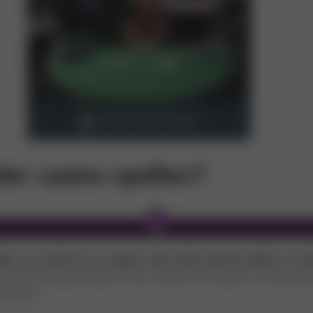
START BACCARAT
aler casino spellen?
lden van echte live croupiers die echte kaarten delen of ec
e casino ervaring terwijl je met je mobiel of pc speelt. Zo kan je b
je scherm.