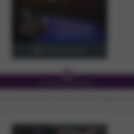
START ROULETTE
Live Baccarat Gratis Spelen
e tafel game hieronder om te oefenen voordat je begint met het 