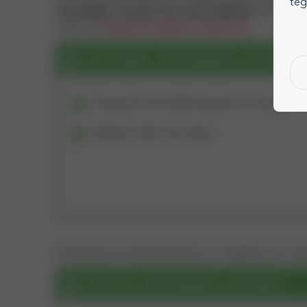
teg
menselijke croupier het spel begeleid.
De uitkoms
zoals een
Random Number Generator
.
Live dealer casinospellen voordelen
Interactie met andere spelers en croupier
Winsten vallen veel vaker
Hieronder een aantal positieve en negatieve van ‘g
Gewone casinospellen voordelen