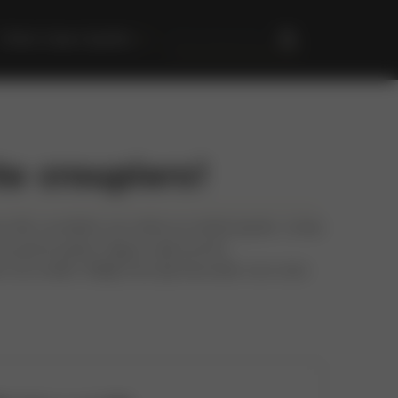
Online Casino Spellen
te croupiers!
t alle voordelen van online en mobiel spelen. Je kan
p grote prijzen, krijg je vaak enorme
o zou vinden. Bekijk onze lijst hieronder voor onze