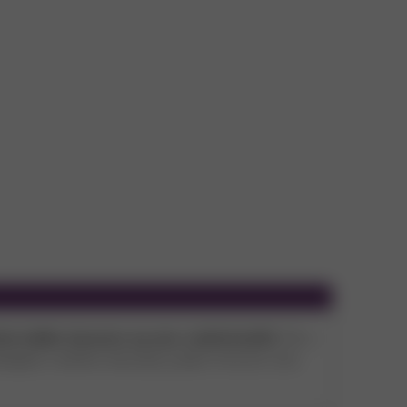
hte ballen lanceren op een roulettetafel.
Dit is
lackjack, roulette, baccarat, poker of sic bo voor