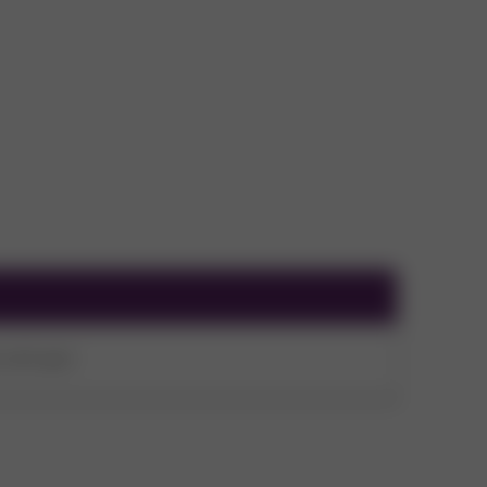
echt spel.