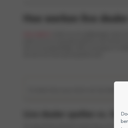
Hoe werken live dealer
Live casino's
werken op een gelijkaardige manier 
plaats van een computerprogramma. Aan de kant van 
door op de gebruikelijke manier op knoppen te drukken
die door het echte spel bepaald wordt.
De dealer die je op je scherm ziet, kan dankzij de
Live dealer spellen vs. Gew
Doo
ben
Een spel als bijvoorbeeld roulette kan je zowel in een