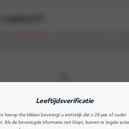
 casino’s?
als gewone
online casino's
, maar de spellen hebben een live eleme
de speler ziet de interface van een live casino er erg vertro
. Dit doe je met je muis (op je pc) of met je duim. Je zet de chips
 chatfunctie interactie hebben met de spelers om een meer social
Leeftijdsverificatie
one casino spellen
r hierop the klikken bevestigt u wettelijk dat u 24 jaar of ouder
t. Als de bevestigde informatie niet klopt, kunnen er legale acti
 live dealer versie als in een virtuele versie spelen.
Het grote ve