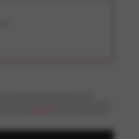
vaak
asino op dezelfde pagina honderden of zelfs
ke spelconcepten te bedenken, gaande van speciale
elementen van
gokkasten
zoals vermenigvuldigers