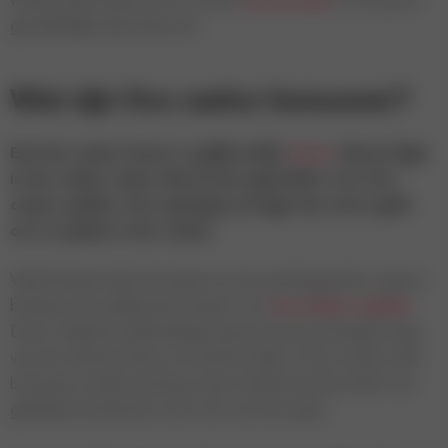
welkomstbonussen en live casino
bonuscodes
in een grote
gemakkelijke lijst hierboven.
Wat zijn live casino bonussen?
Een live casino bonus is gelijk welke
bonus
die je krijgt
in het online casino die je kunt gebruiken voor live
casino spellen. Kort gezegd, je krijgt dus extra geld
om te spelen in het casino.
Vaak bestaan deze bonussen uit een stortingsmatch, maar er
bestaan ook cashback bonussen voor
live dealer spellen
.
Deze cashback aanbiedingen geven een percentage terug
van de verliezen die je zou kunnen lijden. Soms vind je zelfs
bonussen zonder storting, maar meestal zijn die enkel voor
gokkasten bedoeld, in de vorm van free spins.