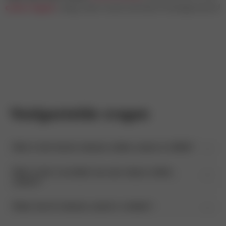
casino legaal
, veilig, maar vooral ook leuk of winstgevend is!
Veelgestelde vragen
Wat is het beste nieuwe online casino in 2026?
Wat is het voordeel van een nieuw online
casino?
Waar kan ik nieuwe casino’s vinden?