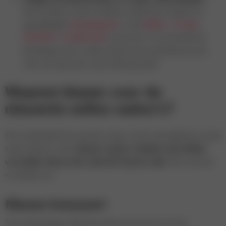
Betrouwbare casino’s hebben altijd betrouwbare en
gemakkelijke
betaalopties
, zoals
iDEAL
,
Trustly
,
SOFORT
,
Creditcards
enzovoort. Ze verwerken je
betalingen snel, zodat je gewonnen geld binnen een
mum van tijd weer op je rekening staat.
Waarom kiezen voor de
nieuwste online casino's?
Dit is inderdaad een goede vraag. Je kan natuurlijk bij je oude
casino blijven, maar
nieuwe casino’s bieden wel enkele
voordelen die je niet aantreft bij de oude
. We sommen
er enkelen op.
Nieuwe bonussen!
Ten eerste krijg je elke keer als je een nieuw account