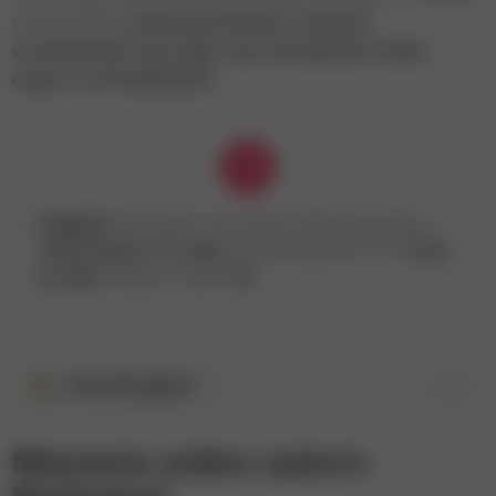
op een manier:
grotere bonussen en betere
voorwaarden! Lees alles over de nieuwste online
casino’s van Nederland!
Opgelet!
Deelname voor online casino bonussen is
vanaf 24 jaar of ouder.
Wat kost gokken jou?
Stop
op tijd!
Gokken is vanaf
18+
Inhoudsopgave
[
]
Nieuwste online casino’s