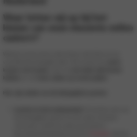
Nederland
Waar letten wij op bij het
kiezen van onze nieuwste online
casino’s?
Wanneer wij een nieuw casino kiezen, dan letten we op
verschillende belangrijke zaken. We moeten het
casino
kunnen vertrouwen
, maar ook
een leuke tijd kunnen
hebben
, en ook
kans maken op mooie prijzen
.
Hier zijn enkele van de belangrijkste punten:
Licentie en betrouwbaarheid:
De licentie is een van
de belangrijkste punten om een casino te kunnen
vertrouwen. Heeft het casino een licentie in
bijvoorbeeld Nederland, het VK of
Curaçao,
dan kan