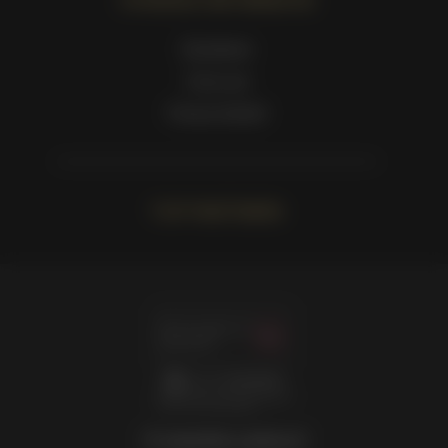
OVERIGE INFORMATIE
Disclaimer
Over ons
Privacy beleid
TOP PARTNERS
© www.live-casino.nl