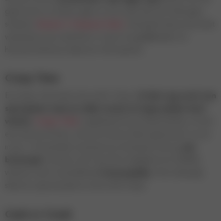
game host, en samen gaan ze op zoek naar de verborgen
schatten
Gonzo’s Treasure Hunt
. Als speler kies je de schat
waarnaar je op zoek bent, er zijn 6 mogelijkheden, en
hoeveel stenen je daarvoor wilt openen.
Crazy Time
En Crazy Time heet met recht ‘Crazy’,
ik heb nog nooit een
spel gezien waar je zulke mooie en hoge prijzen kunt
winnen
.
Crazy Time
is gebaseerd op Dreamcatcher, of wel
een rad van fortuin, ook wel money wheel genoemd. Je zet
in op 1 of meerdere nummers en eventueel ook op
een
bonusspel
. Je kunt in de Top Slot multipliers tot 25000x
winnen in de 4 verschillende
bonusspellen
. Het is kleurrijk,
sfeervol, spectaculair en met recht crazy!
Cash or Crash