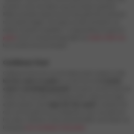
worden er door de dealer nog twee kaarten gedeeld.
Maken meerdere spelers de call, dan geldt dat zij allemaal
twee kaarten krijgen. Vervolgens worden de kaarten van
dealer en spelers vergeleken. In tegenstelling tot gewoon
poker
komt er weinig strategie kijken bij
Casino Hold ‘em
,
het is eerder een puur kansspel.
Caribbean Stud
Caribbean Stud is een van de leukste poker variaties om
in
het live casino te spelen
en wordt ook veel
in fysieke
casino’s wereldwijd gespeeld
. Het grote verschil tussen de
online vorm van poker en klassiek poker is dat je niet tegen
andere spelers, maar
tegen het huis speelt
. Je speelt ook
niet voor het geld van je medespelers, maar voor geld van
het casino. Daardoor is bijvoorbeeld bluffen veel minder van
belang bij
Live Carribean Stud poker
.