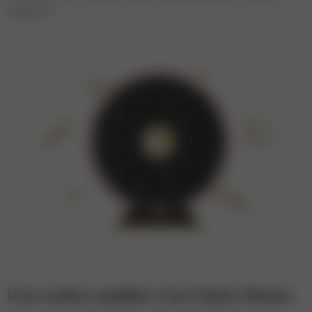
oplopen!
Live casino spellen: Live Game Shows