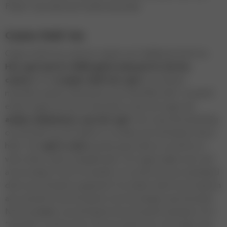
Poker? Lees dan snel verder hieronder.
Casino Hold ’em
Casino Hold ‘em is de live variant van Caribbean hold ‘em.
Het spel werd in 2000 geïntroduceerd in de live
casino’s.
De
croupier leidt het spel
en er kunnen
meerdere spelers aanschuiven aan dezelfde tafel. Je speelt
echter tegen het huis of de bank en dus niet tegen de
andere deelnemers aan het spel
. Het is dus de bedoeling
om de hand van de dealer te verslaan met de kaarten die je
hebt. Het
spel is snel
populair geworden en wordt nu in
vele online casino’s aangeboden. De regels wijken niet veel
af van andere Hold ‘em spellen. Er wordt met een standaard
deck van 52 kaarten gespeeld. De dealer deelt twee kaarten
aan zichzelf en aan de speler met het plaatje naar beneden.
Na het bekijken van de kaarten kan de speler besluiten of er
“gecalld” wordt of niet. Als een speler een call maakt, dan