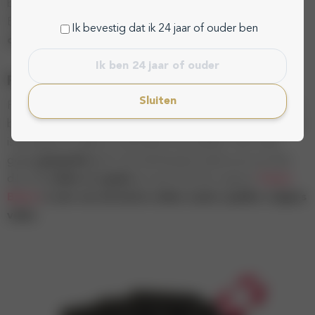
bliksemschicht op tafel verschijnen bij de speler! Lightning
Baccarat is echt een van
de leukere Live tafelspellen
Ik bevestig dat ik 24 jaar of ouder ben
casino spelletjes
.
Ik ben 24 jaar of ouder
Punto Banco
Sluiten
Punto Banco is eigenlijk gewoon een andere benaming voor
baccarat, zoals ik hiervoor al benoemde en toelichtte. Punto
is de speler en Banco is de bank of de dealer. Het is een
graag
gespeeld
spel in de land-based casino’s en nu is het
dus ook
online te spelen
en wel in de live casino’s.
Punto
Banco
is een van de beste online casino spellen volgens
velen.