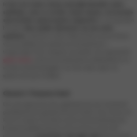
In het Live Casino vind je natuurlijk klassieke casino
spelletjes, maar er worden steeds nieuwe, verrassende
spectaculaire spelconcepten uitgewerkt.
In veel gevallen
bevatten
deze spellen elementen van een echte
spelshow
, zoals een tv-show. Maar het kan ook een thema
van een gokkast zijn waaraan een showelement is
toegevoegd. Deze categorie van spellen, de zogenaamde
game shows
, nemen een steeds groter marktaandeel in en
worden steeds belangrijker voor een online casino om
spelers mee aan te trekken.
Gonzo’s Treasure hunt
Dit is een game show die is gebaseerd op een ontzettend
goedlopend slot genaamd Gonzo’s Quest. Door Gonzo tot
leven te roepen is Evolution enorm innoverend bezig, het
brengt de gokkast hiermee echt tot leven en dit is een
unicum! Gonzo
presenteert zijn eigen spel
samen met de