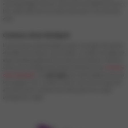
vermenigvuldigd. Hiervoor zet je eerst wel dubbel je inzet in.
Het casino dekt zich voor deze extra inzet in voor de extra
winst.
Common draw blackjack
In de Common draw blackjack variant ontvangen alle spelers
dezelfde twee kaarten van de dealer. Je maakt vervolgens je
eigen beslissing gebaseerd op deze twee kaarten. Hierdoor
kunnen een oneindig aantal spelers deelnemen aan
Common
draw blackjack
. De
spelregels
zijn verder gelijk aan die van
het basisspel. Het voordeel is dat je nooit op een lege plek
aan tafel hoeft te wachten plus dat je gewoon je eigen
strategie kan volgen.