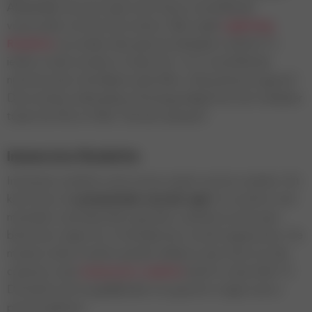
Afhankelijk van jouw type inzet, kan je verschillende
veelvouden van de inzet winnen. Wat maakt
Lightning
Roulette
nou anders dan gewone klassieke roulette? In
iedere ronde worden er tussen de 1 en 5 verschillende
nummers door de bliksem getroffen. Heb jij hierop ingezet?
Dan wordt je uitbetaling vermenigvuldigd met een multiplier
tussen de 50x en 500x. Dat kan oplopen!
Immersive Roulette
Immersive roulette is een mooie variant van live roulette. Dit
komt door de
presentatie van het spel
. Zo wordt er met
meerdere cameraposities gewerkt, waardoor je het spel
beter kan volgen en er letterlijk door wordt opgenomen. De
meeste online roulette spellen hebben maar twee tot drie
camera’s, maar
Immersive roulette
heeft er maar liefst 14.
Dit biedt veel mogelijkheden om goed te volgen wat er
precies gebeurt.