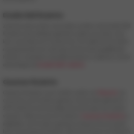
Double Ball Roulette
Zoals de naam al doet vermoeden worden er bij Double Ball
Roulette twee balletjes gebruikt in plaats van eentje, twee
keer zoveel kans om te winnen dus. Dit maakt het niet alleen
nog spannender, het verhoogt ook de inzetmogelijkheden.
Hierdoor veranderen natuurlijk de kansen en daarmee ook de
uitbetalingen bij
Double Ball roulette
.
Quantum Roulette
Quantum Roulette is een roulette variant van
Playtech
, de
concurrent van Evolution gaming. Op de markt gebracht in
2019 heeft het snel een plekje veroverd tussen de roulette
varianten. Maar ere wie ere toekomt,
Quantum Roulette
is
afgekeken van Evolution gaming en als jij een fervent speler
bent van Immersive Roulette, dan komt dit spel van Playtech