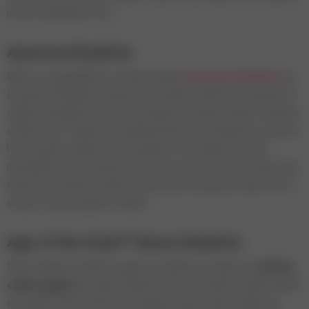
je niet onbekend voor.
American Roulette
Wat is nu eigenlijk het verschil tussen
American Roulette
en
Europees Roulette? American roulette heeft twee groene 0
vakjes, namelijk 0 en 00 en Europees roulette heeft er slechts
eentje, de 0. Indien het balletje hierop terechtkomt, wint het
huis en geen enkele van de spelers. Een speler kan hier
namelijk niet op inzetten, dit is pure winst voor het casino. Bij
American roulette heeft het huis dus een grotere kans om te
winnen en jij als speler minder.
Age of the Gods™ Bonus Roulette
Deze laatste roulette variant is wederom eentje van
de live
casino game
provider Playtech. Deze roulette variant heeft
een Age of the Gods™ bonusspel waar je kans maakt op