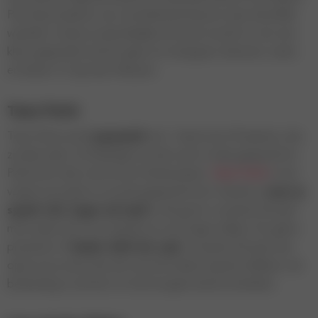
Pair (twee kaarten van verschillende kleuren maar dezelfde
waarde). Zoals je waarschijnlijk wel weet wordt er over een
kleur gesproken als het gaat om schoppen, klaveren, ruiten
en harten. Er zijn dus 4 kleuren.
Teen Patti
Teen Patti wordt
gespeeld
met 1 deck met 52 kaarten, dus
zonder joker. Dit kaartspel wordt veel in India gespeeld en
Patti komt dan ook uit het Hindoestaans.
Teen Patti
is een
variant op poker en wordt gespeeld met 3 kaarten,
maar je
speelt niet tegen de bank
in dit geval. Je speelt dit spel
met tussen de 3 en 6 spelers en wel tegen elkaar. De game
presenter of
dealer leidt het spel
. Je speelt dit spel niet
open en je weet dus niet wat de andere spelers hebben, de
bedoeling is ook hier om de hoogste hand te behalen.