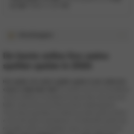
op tijd!
Gokken is vanaf
18+
Inhoudsopgave
[
]
De beste online live casino
spellen spelen in 2026
Het spelen van casino spellen spelen in een online live
casino is bijzonder leuk!
De spellen zijn 24 uur beschikbaar
vanaf je desktop of smartphone waar je dan ook maar bent,
lekker vanuit je luie stoel thuis of als je onderweg bent.
Tevens kan je gezellig met dealers en ander spelers chatten
en dit verhoogt het speelplezier. De bekendste spellen zijn
natuurlijk roulette en blackjack, maar er zijn nog veel meer