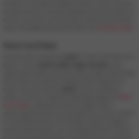
worden om een flush of straight te kunnen vormen. Mocht je
de joker hier niet voor kunnen gebruiken dan telt de joker als
een aas. Lees meer over deze poker variant met een chinees
tintje in dit uitgebreide speciale artikel over
Pai Gow Poker
.
Three Card Poker
Zoals de naam al impliceert
speel
je Three Card Poker met 3
kaarten. Tevens
speel je alleen tegen de bank
en niet
tegen andere spelers. Het doel is dat je hogere kaarten krijgt
dan de bank, net als bij het klassieke poker. Aangezien je
echter maar met 3 kaarten
speelt
, zijn de combinaties
anders. Je kunt de volgende pokerhanden krijgen bij
Three
Card Poker
in aflopende waarde: Straight Flush (3
opeenvolgende kaarten van dezelfde kleur), Three of a kind
(3 verschillende kleuren met dezelfde waarde), Straight (3
opeenvolgende kaarten van verschillende kleuren), Flush (3
niet opeenvolgende kaarten in dezelfde kleur) en als laatste