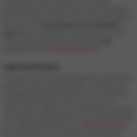
In de blackjack variant bet behind, kan je als speler
plaatsnemen achter een ander speler. Dit kan noodzakelijk
zijn als de tafel bijvoorbeeld vol is en je wilt toch meespelen
hier. Dit is een van
de populairdere live tafelspellen
. Je
speelt
dus mee op de kaarten van degenen die er al zit,
maar je maakt natuurlijk wel je eigen keuzes en
spel
beslissingen bij dit
bet behind blackjack
spel.
Lightning Blackjack
Evolution is als eerste op de markt gekomen met deze super
spannende variant, Lightning Blackjack, en dit heeft al snel
navolging gevonden door Playtech. Het is zo’n spannende
variant van live blackjack doordat de winst enorm kan
oplopen. Bij het verkrijgen van een winnende kaart ontvang je
een multiplier, welke zijn werkt doet in je volgende hand. Win
je de volgende hand namelijk ook in
Lightning Blackjack
,
dan wordt je winst met het aantal keer van de multiplier