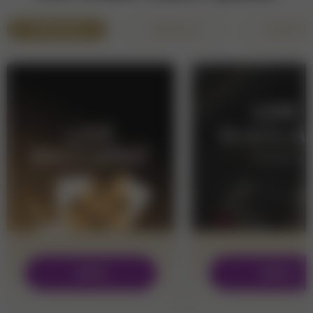
Tafelspelen
Gokkasten
Gamesho
Speel
Speel