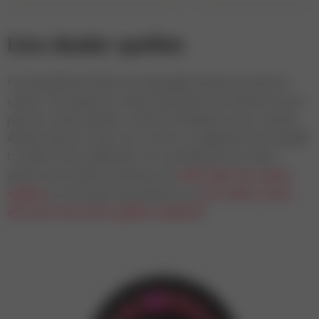
Live dealer spellen
Het spelaanbod drukt een belangrijk stempel op alle live
casino’s. Sommige live casino’s beperken zich slechts tot een
paar live casino spellen, zoals live blackjack en live roulette.
Andere kiezen er juist voor om het zo uitgebreid als mogelijk
te maken in het aanbieden van verschillende live casino
games van Evolution Gaming. Van
welk type live casino
spellen
je ook houdt, kies steeds voor
een online casino
dat jouw favoriete spellen aanbiedt.