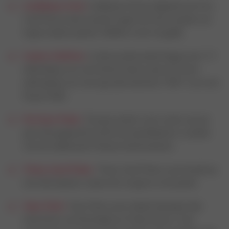
Caribbean Stud
: Caribbean Stud is afgeleid van Five
Card Stud, maar je speelt tegen het huis in plaats van
tegen andere spelers. Bluffen is niet mogelijk.
Casino Hold'em
: In deze pokervariant krijg je een 1/1
uitbetaling voor een betere hand, maar een extra
uitbetaling voor een speciale hand (tot 100/1 voor een
Royal Flush).
Pai Gow Poker
: Pai gow poker is een versie van pai
gow die gespeeld wordt met speelkaarten, in plaats
van de traditionele Chinese dominostenen.
Three Card Poker
: Three Card Poker is een heads up
met drie kaarten, tussen de croupier en de speler.
Teen Patti
: Teen Patti is een Indisch kaartspel dat
elementen van Rummikub en Poker bevat. In de