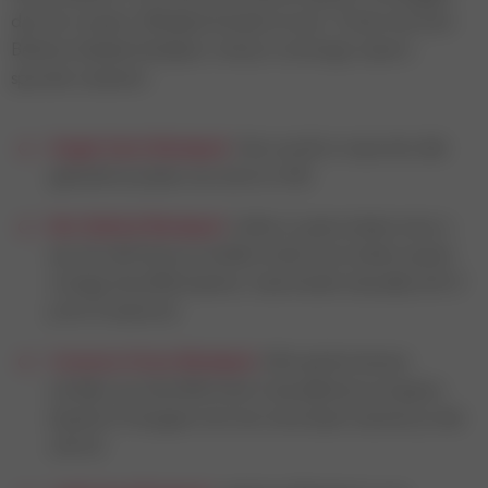
dan de croupier. Blackjack betaalt uit aan 1,5 keer de inzet.
Behalve klassiek blackjack, vind je in sommige casino’s
speciale varianten:
Single Deck Blackjack
: Hier wordt er maar één dek
gebruikt (in plaats van soms 6 of 8).
Bet Behind Blackjack
: Indien er geen plaats meer is
aan de tafel kans je wedden achter een andere speler.
Je krijgt dezelfde kaarten, maar beslist natuurlijk zelf of
je hit of stand wil.
Common Draw Blackjack
: Alle spelers kunnen
wedden op dezelfde hand: natuurlijk kan je stoppen
(stand) of meegaan met een extra kaart wanneer je dat
zelf wil.