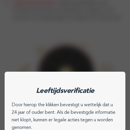
Lightning Blackjack
: Lightning Blackjack is een
Populaire spelvariant van Blackjack, waarbij er ook
speciale vermenigvuldigers en jackpots te winnen zijn.
Leeftijdsverificatie
Door hierop the klikken bevestigt u wettelijk dat u
24 jaar of ouder bent. Als de bevestigde informatie
niet klopt, kunnen er legale acties tegen u worden
genomen.