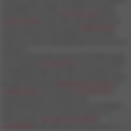
casino’s zou doen. Daarom is het altijd fijn om een vliegende
start aangeboden te krijgen. Dat gebeurt in de casino’s
bijvoorbeeld in de vorm van
een casino bonus
bij jouw
eerste storting.
Hierdoor heb je extra winkansen voor je
eerste storting. Dit wordt ook wel de
welkomstbonus
genoemd. Het kan heel aantrekkelijk zijn om een online
casino met een groot welkomstgeschenk te kiezen om live te
gaan spelen.
Sommige casino’s bieden nog meer aan. Zij hebben namelijk
ook een speciale
live casino bonus
. Dit is een hoeveelheid
bonusgeld die je krijgt om specifiek mee te spelen aan de
live speeltafels die het online casino te bieden heeft. Andere
bonussen zijn bijvoorbeeld
Reload Bonus
,
VIP Bonus
of
Cashback bonus
. Kies steeds een
non-sticky bonus
,
aangezien die betere voorwaarden heeft!
Meestal hebben dit soort bonussen wel wat voorwaarden.
Vaak moet je de bonus een aantal keer inzetten voordat je
het kan opnemen.
Lees daarom wel altijd de
voorwaarden
van de online casino’s even goed door voor je