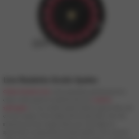
Live Roulette Gratis Spelen
Online Roulette live
is het populairste spel bij als je live
casino online speelt en iedereen kent de
roulette
spelregels
al. Live roulette spelen draait in grote mate ook
om de croupier of live dealer die het spel leidt. Door de
interactie met de croupier heb je een veel leuker en
spannender ervaring dan bij virtuele spellen. Dit is ook een