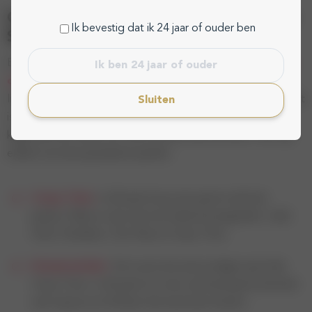
Casino spelprogramma’s – Live Game
Ik bevestig dat ik 24 jaar of ouder ben
Shows
Een van de leukste spelcategorieën
in het live casino zijn
Ik ben 24 jaar of ouder
casino gameshows of spelprogramma’s.
Hier zie je een
live dealer of live game show host die eigenlijk meer een host
Sluiten
is van een spelshow. Je koopt een ticket voor de show en
krijgt dan een ticket om mee te doen aan de show. Hier zijn
enkele van de populairste spellen.
Crazy Time
: In dit spel zie je een groot rad met
prijzen. Maar er zijn ook vier leuke bonusspellen: Cash
Hunt, Pachinko, Coin Flip en Crazy Time.
Dreamcatcher
: Dit is een iets eenvoudiger spel dan
Crazy Time. In dit spel is er een verticaal gemonteerde
rad, waar je tot 40 keer de inzet kunt winnen.