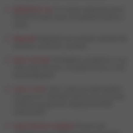
MONOPOLY Live
: Er is ook een onlineversie van het
MONOPOLY spel, waar je echt geld kunt inzetten en
winnen.
Mega Ball
: Mega Ball is een razendsnel casinospel dat
elementen van de lotto overneemt.
Deal or No Deal
: Het klassieke tv-programma, nu in je
online casino! Win wat er in de gekozen doos zit, maar
kies natuurlijk goed!
Cash or Crash
: Cash or crash is een unieke spelshow
met groene en rode ballen. Wed op één van de twee
en klim je weg naar boven. Bereik je de x50.000
maximumwinst?
Sweet Bonanza Candyland
: Dit spel is een