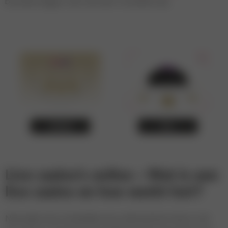
bonussen krijgen, wat ook weer voordelen zijn.
Live casino’s online – Wat is een
live casino en hoe werkt het?
Natuurlijk is het al duidelijk wat je allemaal kunt doen in de