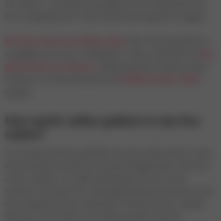
live casino’s. Toch kan je nog altijd met de vraag zitten wat
het nu eigenlijk echt is. Dat is heel eenvoudig uit te leggen:
Een live casino een online casino
dat in alle opzichten te
vergelijken is met een “landbased” casino, maar dan wel
live
gestreamd via camera's
dankzij speciale moderne casino
software. Zo is bijvoorbeeld ook
Holland Casino online
gegaan.
Hoe werkt online gokken in een live
casino?
Live casino’s zijn een onderdeel van een online casino’s, maar
de live spellen worden niet virtueel aangeboden, maar met
echte croupiers. Je maakt verbinding met hen via een
webcam. De casino live verbinding brengt je naar een ruimte
die is ingericht als een casinotafel. Dit kan een live roulette
tafel zijn, of een tafel voor andere spellen zoals live