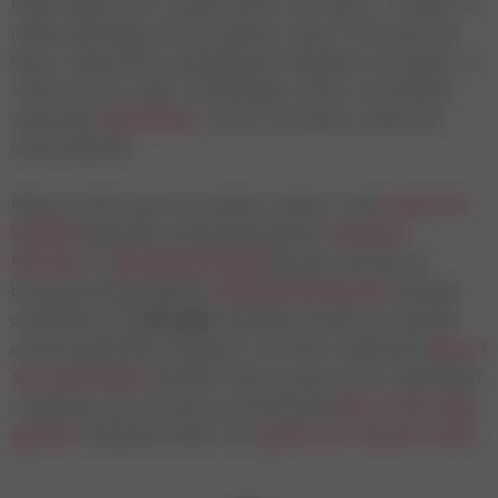
reden waarom het zo goed werkt in de casino’s. Je logt in en
maakt verbinding met het webcam casino en het spel naar
keuze. Daarna kan je eigenlijk direct beginnen met spelen. Je
vindt in het live casino verschillende vormen van Roulette,
waaronder
Amerikaans
, Frans en Europees roulette de
meest bekende.
Maar je vindt nog tal van andere variaties, zoals
Immersive
Roulette
(speciale camerastandpunten),
Quantum
Roulette
of
Lightning Roulette
(spelen met kans op
bonusvermenigvuldigers),
Double Ball Roulette
, speciaal
ontwikkeld voor
live spel
, vaak heb je bij dit soort spellen
ook bonusgetallen of jackpots. Een leuk voorbeeld is
Age of
the Gods Bonus
Roulette, dat een spin op het roulettewiel
combineert met een spin op de bekende
Age of the Gods
gokkast
. Bekijk hieronder onze
gratis live roulette tafel!