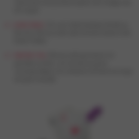
casinoversie moet je betere kaarten zien te krijgen dan
de croupier.
Andar Bahar
: Dit is een Indisch kaartspel dat lijkt op
Baccarat. Wed op welke zijde de betere kaarten trekt:
Andar of Bahar.
Side Bet City
: Wed op welk type hand er zal
getrokken worden, voor een kans op grote
vermenigvuldigers, hoe zeldzamer de hand, hoe hoger
de prijzen natuurlijk.