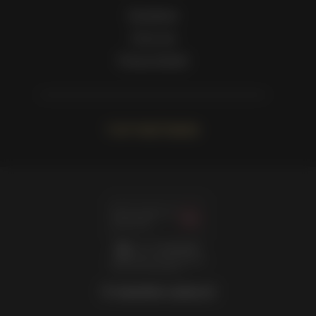
Disclaimer
Over ons
Privacy beleid
TOP PARTNERS
© www.live-casino.nl