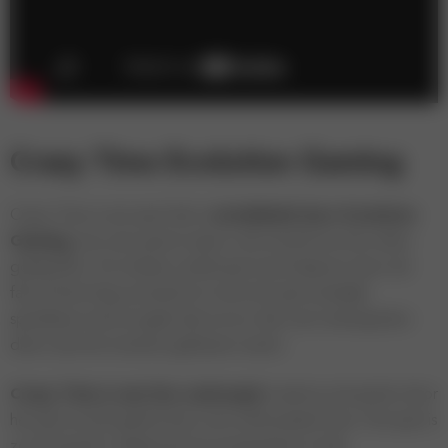
Crazy Time Evolution Gaming
Crazy Time is een spel dat is
ontwikkeld door Evolution
Gaming
, een zeer grote naam in de wereld van de online
gokspellen. De release vandit spel werd daarom door de
fans al heel lang verwacht en toen het spel eindelijk
speelbaar werd zorgde dat ervoor dat veel onlinespelers
direct aan het inzetten geblazen waren.
Crazy Time is een live casinospel
, waarin je als speler door
het spel wordt geleid door een enthousiaste host. Het spel is
zo levensecht, dankzij de live presentatie en alle