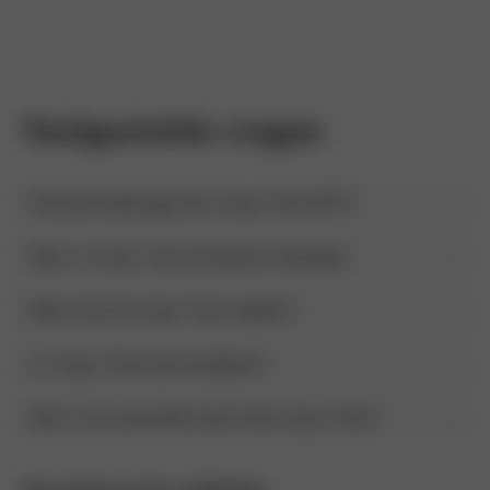
Veelgestelde vragen
Hoeveel bedraagt de Crazy Time RTP?
Wat is Crazy Time Evolution Gaming?
Waar kan ik Crazy Time spelen?
Is Crazy Time betrouwbaar?
Wat is de maximale winst bij Crazy Time?