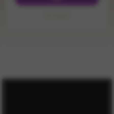
Lees Recensie