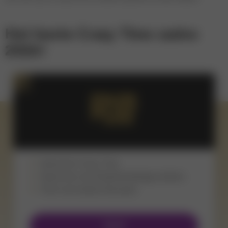
Het beste Crazy Time casino
2026!
1
Speel heir Crazy Time
Speel hier met Nederlandstalige dealers
Heel veel andere Bonussen
Speel