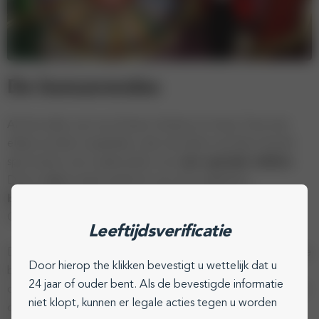
De bonusrondes
Als de raden van Live Dream Catcher en Crazy Time met
elkaar worden vergeleken, dan valt direct op dat er bij dit
spel ruimte over is gehouden voor
vier speciale vlakken
.
Deze vlakken staan symbool voor de zogeheten
bonusrondes
. Zoals de vier vlakken al verraden zijn er bij
Crazy Time vier verschillende bonusrondes.
Leeftijdsverificatie
De vier bonusrondes in Crazy Time zijn gebaseerd op andere
Door hierop the klikken bevestigt u wettelijk dat u
bekende gokspellen. Deze rondes verschijnen gemiddeld
24 jaar of ouder bent. Als de bevestigde informatie
om de zes rondes. Het is altijd een enorm spektakel wanneer
niet klopt, kunnen er legale acties tegen u worden
deze bonusrondes vallen, aangezien je hier extreme