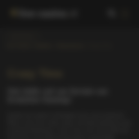
Ad Disclosure
Live Casino
Spellen
Gameshows
Crazy Time
Crazy Time
Het dolle rad van fortuin van
Evolution Gaming!
Spellen als roulette of blackjack zal je vast wel kennen.
Maar er zijn in het online casino ook leuke spelshows waar
je aan kan deelnemen. Crazy Time is een soort dolle rad
van fortuin, met dolle bonusrondes en geweldige