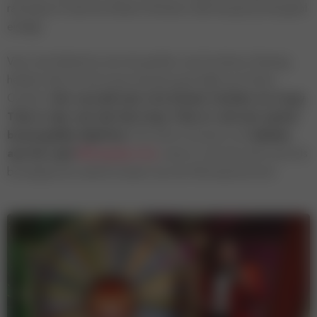
rad staan en dus hoe kleiner de kans is dat de pijl op dit getal
eindigt.
Voor wie bekend is met de spellen van Evolution Gaming,
herkent dat tot dit niveau dit spel goed lijkt op Dream
Catcher.
Het verschil met Live Dream Catcher en Crazy
Time is dan ook dat bij Crazy Time er ook een aantal
bonusspellen bijzitten.
Dat doet trouwens ook
denken
aan het spel
Monopoly Live
, waar er ook aan rad is met als
bonusprijs een aantal worpen op een Monopoly-bord.