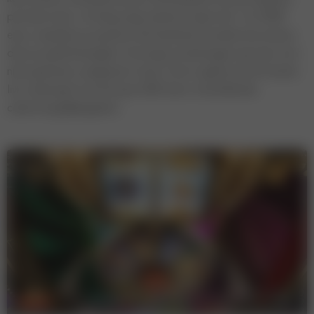
per keer inzet. Je inleg mag variëren tussen de 1 en 2000
euro, waardoor je goed in de hand kunt houden hoe snel je
door je geld heengaat. De hoge investeringen zijn niet voor
niets geweest, aangezien Crazy Time is gekroond tot beste
live casinospel van het jaar 2020 door verschillende
casinovergelijkingssites.