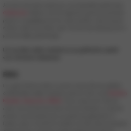
Je moet ook weten waarom je voor bepaalde spellen kiest.
Gokkasten
hebben over het algemeen grotere potentiele
prijzen in vergelijking met live casino spellen, maar de grote
winsten vallen iets minder vaak. Hou hier dus rekening mee in
je persoonlijke gokstrategie.
Let op deze zaken wanneer je op gokkasten speelt
voor de beste winkansen:
RNG
Er is geen betere manier om aan te tonen dat een gokkast
onafhankelijk eerlijke resultaten oplevert dan via zijn
Random
Number Generator (RNG)
. Deze zorgt ervoor dat het
casino zich niet kan bemoeien met de resultaten, en dat de
winsten van de spelers puur op geluk zijn gebaseerd. In
fysieke casino's wordt het resultaat van elke draai mechanisch