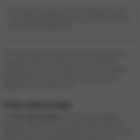
Bijvoorbeeld: Je begint met een weddenschap van €5.
Jouw eenheid is €0,50. Bij verlies zet je telkens -€0.50 in.
Bij winst net het omgekeerde.
Toch moeten spelers zich bewust zijn van het feit dat elk
inzetsysteem die hen verplicht hun inzet aanzienlijk te
verlagen bij verlies, hen meestal een enorme hoeveelheid
geld zal kosten in het geval dat winst en verlies elkaar
afwisselen bij de hogere inzetten.
Fisher gokstrategie
De
Fisher gokstrategie
werd meer dan tachtig jaar
geleden ontwikkeld door een zekere Samuel Fisher. De
gebruikers van deze strategie beschouwen het als de beste