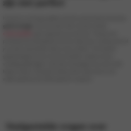
zijn niet perfect
Hoewel er sommige gokkers zijn die zweren bij hun favoriete
gokstrategie
, moet je weten dat er bij de meeste
casinospellen
geen garanties op winst zijn. Tenzij je een
professioneel pokerspeler bent (en daar zijn er weinig van) zal
je moeten aanvaarden dat je soms verliest. Toch kunnen
gokstrategieën je een structuur bieden zodat je niet je
volledig gokbudget in één keer doorjaagt en je soms zelfs
helpen winnen. Als speler denk je best vaak ook na over
welke spellen je het liefst speelt en waarom.
Veelgestelde vragen over