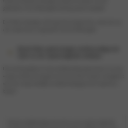
externe Roulette strategie omdat het enkele van de
gebreken in het Martingale betting system aanpakt.
De Fisher strategie verhoogt de inzetgrootte, maar niet op
een manier die zo agressief is als de Martingale.
Bij de Fisher gokstrategie verdrievoudig je de
inzet na vier opeenvolgende verliezen.
Dit wordt gedaan tot de weddenschap gewonnen is en al je
vorige verliezen terugwint met wat winst, terwijl u terugkeert
naar de oorspronkelijke weddenschapsgrootte waarmee u
begon.
Als de weddenschap niet wint na vier opeenvolgende