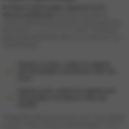
De Fibonacci gokstrategie is gebaseerd op de
Fibonacci getallenreeks.
Deze reeks is een lijst van
nummers waarbij elk nummer de som is van de vorige twee;
bijvoorbeeld: 1, 1, 2, 3, 5, 8, 13, 21, 34 etc. De Fibonacci
gokstrategie gebruikt deze reeks om in te zetten op 1 op 1
weddenschappen.
Wanneer je verliest, schuif je de volgende
inzet één getallen in de Fibonacci reeks naar
boven.
Wanneer je wint, schuif je de volgende inzet
twee getallen in de Fibonacci reeks naar
beneden.
Je begint bijvoorbeeld met een inzet van €1, win je, dan blijf
je op een, verlies, je dan ga je achtereenvolgens, 2, 3, 8, 13