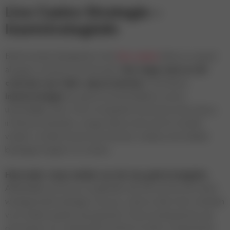
Live Casino Strategie –
Inzetstrategieën
Bij de meeste kansspelen in het
live casino
heb je zo goed
als geen controle over het spel.
Het enige waar je wel
controle over hebt, zijn je inzetten.
Toch kan je
inzetstrategie
een grote invloed hebben over je
uiteindelijke winst. Door te bepalen hoeveel je inzet, kan je,
in theorie tenminste, zorgen dat je meer wint en minder
verliest. Je hebt tevens een houvast, zodat je niet lukrake
bedragen begint in te zetten.
Hieronder staan enkele van de top gokstrategieën.
Afhankelijk van hoe je ze gebruikt, kan elk van hen de meest
winstgevende strategie voor jou, zoals ze dat in het verleden
voor andere spelers zijn geweest. Deze inzetsystemen zijn
ontworpen om verliezende inzetten te laten compenseren