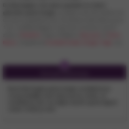
De Martingale is de meest populaire en meest
gebruikte gokstrategie
, en degene waar alle anderen min
op meer op gebaseerd zijn. Dit systeem werkt alleen op op
1 op 1 weddenschappen, zoals even of oneven, rood of
zwart, in
Roulette
, Player of Banker in
Baccarat
of
Punto
Banco
, of spellen als
Football Studio
,
Dragon Tiger
, enz.
Martingale gokstrategie
Bij de Martingale gokstrategie verdubbel je je
oorspronkelijke inzet bij je eerste verlies, en
verdubbel je dat vervolgens bij elk opeenvolgend
verlies totdat je wint.