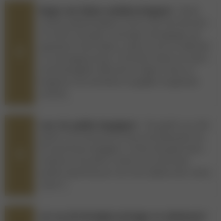
Begin met kleine weddenschappen!
- Bij de
meeste gokstrategieën moet je de inzet bij winst
of verlies verhogen. Sommige verhogingen zijn
agressiever dan andere, maar je moet ze allemaal
2
in overweging nemen. De beste manier om deze
inzetstrategieën effectief te maken is door te
beginnen met de kleinst mogelijke toegestane
inzetten.
Leer de spellen begrijpen!
- Dit geldt voor alle
spelen. En in het proces, kun je de dynamiek van
het spel beter begrijpen. Je kunt dit gratis doen
3
wanneer je de demo versies van je favoriete
spellen speelt bij een van onze aanbevolen online
casino's.
Let op de betaalpercentages en winkansen!
-