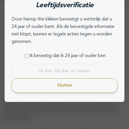
Leeftijdsverificatie
Een overwinning zou 1 en 4 wegstrepen,
Door hierop the klikken bevestigt u wettelijk dat u
waardoor de reeks verandert in 2, 3
24 jaar of ouder bent. Als de bevestigde informatie
Een verlies zou het nummer 5 toevoegen,
niet klopt, kunnen er legale acties tegen u worden
waardoor de reeks zou veranderen in 1, 2, 3, 4,
genomen.
5
Ik bevestig dat ik 24 jaar of ouder ben
Als je één nummer overhoudt, kun je daarmee
blijven wedden, en als je weer verliest, kun je de
Ik ben 24 jaar of ouder
reeks terugbrengen door het nummer bij 0 op te
tellen.
Sluiten
Deze methode is flexibeler omdat je de volgorde kunt
bepalen op basis van je bankroll. En je moet er goed over
nadenken, bij voorkeur door het gat tussen de eenheden
klein te maken.