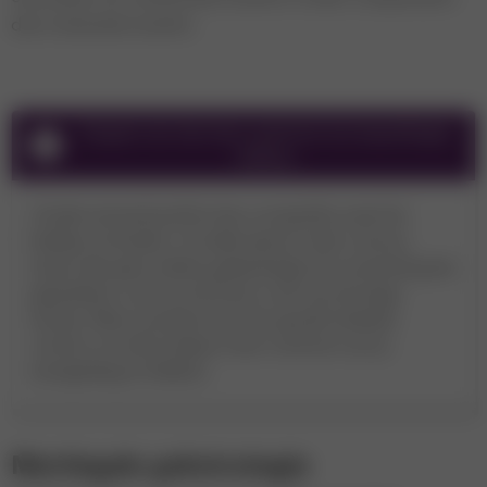
door winnende inzetten.
Vergeet niet dat deze systemen hun beperkingen
hebben
Omdat niemand perfect kan voorspellen waar het
balletje zal landen, of welke kaart je trekt, moet je
weten dat geen enkele gokstrategie de overwinning kan
garanderen, noch op de korte, noch op de lange
termijn. Maar ze kunnen wel een goede leidraad
vormen, en zelf je helpen meer controle over je
inzetgedrag te hebben.
Martingale gokstrategie