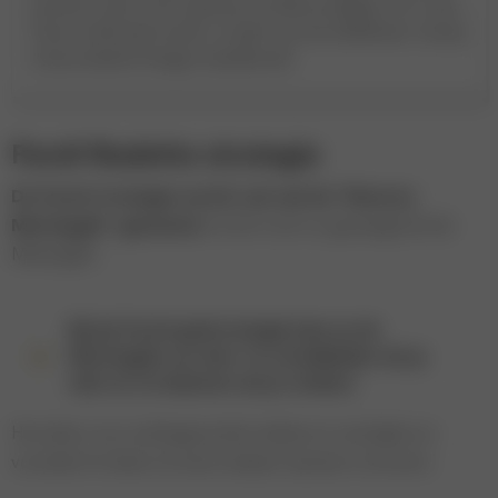
inzetten, kunt u het opnieuw verdrievoudigen tot u wint.
Deze methode houdt u verder van de tafellimiet, terwijl
ook je bankroll langer standhoudt.
Paroli Roulette strategie
De Paroli strategie wordt ook wel de “Reverse
Martingale” genoemd
, en het is net zo gewaagd als de
Martingale.
Bij de Paroli gokstrategie keer je de
Martingale om door te verdubbelen als je
wint en te halveren als je verliest.
Het idee is om verliesgevende reeksen te vermijden en
voordeel te halen uit winst reeksen wanneer ze komen.