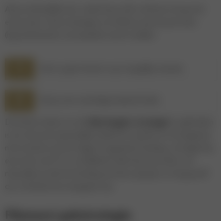
Als je uiteindelijk wint, maak dus je alle verliezen terug met
extra winst. Deze strategie zou feilloos zijn als aan twee
(hypothetische) voorwaarden werd voldaan:
1
Dat er geen limiet is op mogelijke winsten.
2
Dat je een oneindige bankroll hebt.
De beste manier om de
Martingale strategie
te gebruiken
is om met een aanzienlijke bankroll te spelen en te beginnen
met inzetten op het laagst toegestane bedrag. Je begint bij
een inzet van €1 en verdubbelt elke keer bij verlies. Let
natuurlijk op dat het bedrag snel kan oplopen, en leg jezelf
op voorhand een stopgrens op.
Fibonacci gokstrategie