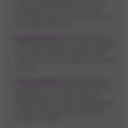
online live casino spellen spelen in Live casino
spellen bij de Online Casino's in !Live Casino
SpellenOnline casino games De beste online live
casino spellen spelen in Het...
Spelregels Blackjack
Online Blackjack uitleg en
Live Blackjack strategie voor beginners. Blackjack is
een van de meest populaire spellen in online
casino’s, maar het kan een beetje intimiderend lijken
om het te...
Single Deck Blackjack
InhoudsopgaveSingle
Deck Blackjack, wat is dat?De Beste Online Live
Blackjack Casino'sHoe speel je Single Deck
Blackjack?Winnen met Single Deck BlackjackWaar
moet je op letten bij Single Deck Blackjack?
Voordelen van Single...